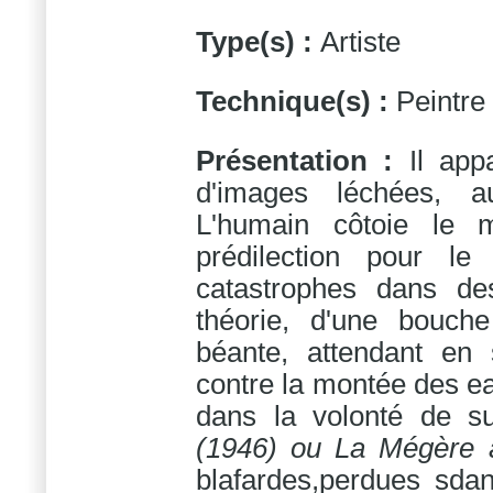
Type(s) :
Artiste
Technique(s) :
Peintre
Présentation :
Il app
d'images léchées, a
L'humain côtoie le 
prédilection pour le
catastrophes dans de
théorie, d'une bouch
béante, attendant en s
contre la montée des e
dans la volonté de su
(1946)
ou
La Mégère a
blafardes,perdues sdan