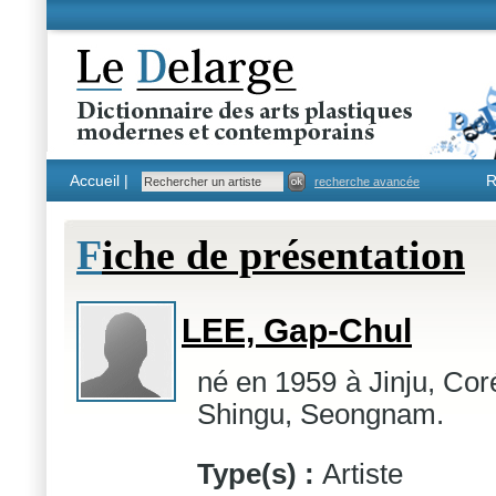
Accueil |
R
recherche avancée
F
iche de présentation
LEE, Gap-Chul
né en 1959 à Jinju, Cor
Shingu, Seongnam.
Type(s) :
Artiste