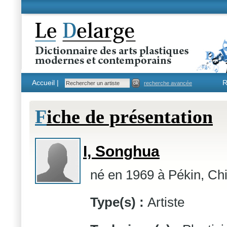
Accueil |
R
recherche avancée
F
iche de présentation
I, Songhua
né en 1969 à Pékin, Chin
Type(s) :
Artiste