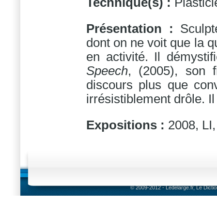
Technique(s) :
Plastici
Présentation :
Sculpt
dont on ne voit que la 
en activité. Il démyst
Speech
, (2005), son 
discours plus que conv
irrésistiblement drôle. Il
Expositions :
2008, LI,
© 2009-2012 - Ledelarge.fr, Le Dicti