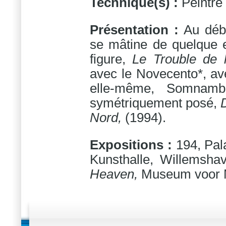
Technique(s) :
Peintre
Présentation :
Au déb
se mâtine de quelque e
figure,
Le Trouble de 
avec le Novecento*, ave
elle-même, Somnamb
symétriquement posé,
Nord,
(1994).
Expositions :
194, Pal
Kunsthalle, Willemsha
Heaven,
Museum voor M