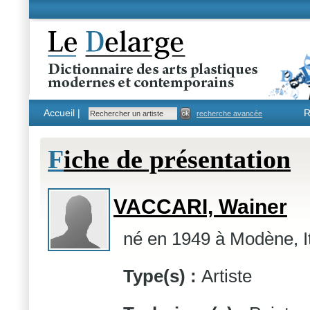
Accueil |
R
recherche avancée
F
iche de présentation
VACCARI, Wainer
né en 1949 à Modène, It
Type(s) :
Artiste